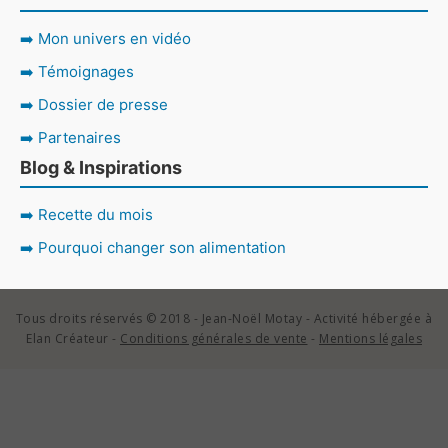
projets
🌿
➡️ Mon univers en vidéo
➡️ Témoignages
➡️ Dossier de presse
➡️ Partenaires
Blog & Inspirations
➡️ Recette du mois
➡️ Pourquoi changer son alimentation
Tous droits réservés © 2018 - Jean-Noël Motay - Activité hébergée à
Elan Créateur -
Conditions générales de vente
-
Mentions légales