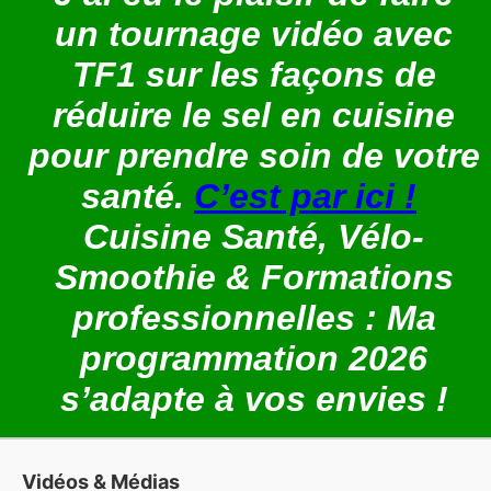
un tournage vidéo avec
TF1 sur les façons de
réduire le sel en cuisine
pour prendre soin de votre
Je veux recevoir les nouveautés!
Je m'inscris pour recevoir toutes les infos sur les ateliers et
santé.
C’est par ici !
formations.
Cuisine Santé, Vélo-
Smoothie & Formations
professionnelles : Ma
programmation 2026
s’adapte à vos envies !
Contactez-moi pour vos
Vidéos & Médias